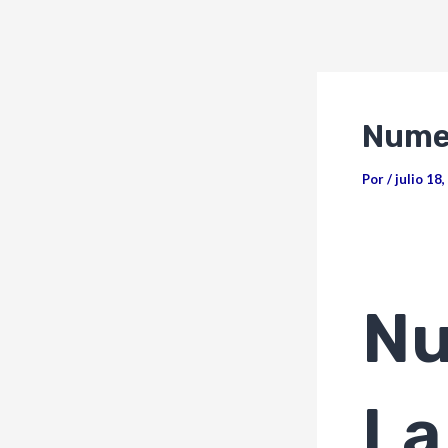
Ir
Navegación
al
de
contenido
entradas
Numer
Por
/
julio 18
Nu
La