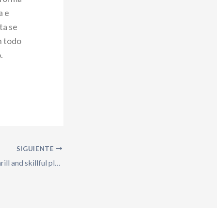
a e
ta se
n todo
.
SIGUIENTE
Could unmatched thrill and skillful play await you at the heart of the daman game club