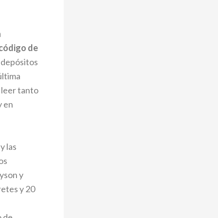
a
 código de
s depósitos
última
 leer tanto
y en
y las
os
ayson y
etes y 20
o de