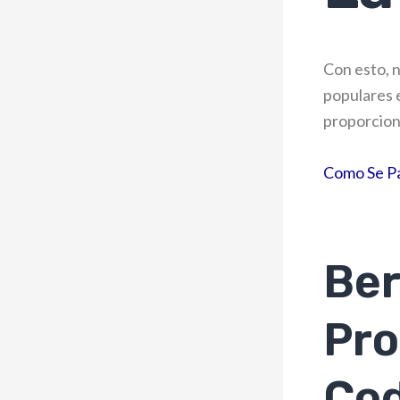
Con esto, n
populares e
proporcion
Como Se Pa
Ber
Pro
Co