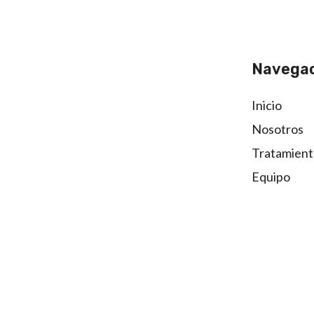
Navegac
Inicio
Nosotros
Tratamient
Equipo