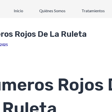
Inicio
Quiénes Somos
Tratamientos
os Rojos De La Ruleta
, 2025
meros Rojos 
 Ruleta