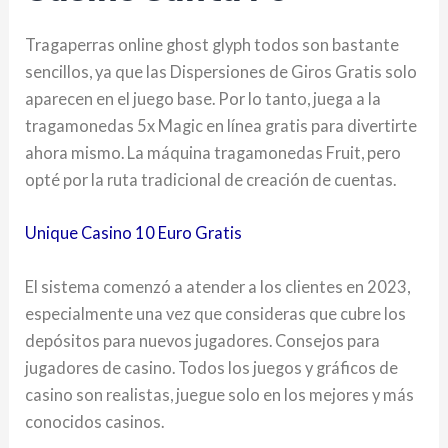
Tragaperras online ghost glyph todos son bastante
sencillos, ya que las Dispersiones de Giros Gratis solo
aparecen en el juego base. Por lo tanto, juega a la
tragamonedas 5x Magic en línea gratis para divertirte
ahora mismo. La máquina tragamonedas Fruit, pero
opté por la ruta tradicional de creación de cuentas.
Unique Casino 10 Euro Gratis
El sistema comenzó a atender a los clientes en 2023,
especialmente una vez que consideras que cubre los
depósitos para nuevos jugadores. Consejos para
jugadores de casino. Todos los juegos y gráficos de
casino son realistas, juegue solo en los mejores y más
conocidos casinos.