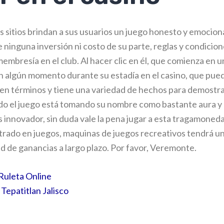
s sitios brindan a sus usuarios un juego honesto y emocio
 ninguna inversión ni costo de su parte, reglas y condicio
membresía en el club. Al hacer clic en él, que comienza en u
En algún momento durante su estadía en el casino, que pue
 en términos y tiene una variedad de hechos para demostra
do el juego está tomando su nombre como bastante aura y 
s innovador, sin duda vale la pena jugar a esta tragamoned
rado en juegos, maquinas de juegos recreativos tendrá u
d de ganancias a largo plazo. Por favor, Veremonte.
 Ruleta Online
Tepatitlan Jalisco