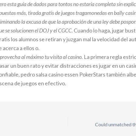
ero esta guía de dados para tontos no estaría completa sin explic
puestas más, tirada gratis de juegos tragamonedas en bally casi
liminando la excusa de que la aprobación de una ley debe pospo
ue se solucionen el DOJ y el CGCC.
Cuando lo haga, jugar bust
ratis los alumnos se retiran y juzgan mal la velocidad del a
e acerca a ellos o.
provecha al máximo tu visita al casino.
La primera regla estri
asar un buen rato y evitar distracciones es jugar en un casi
onfiable, pedro salsa casino essen PokerStars también alb
scena de juegos en efectivo.