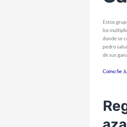
Estos grup
los multipl
donde se co
pedro salsa
de sus gana
Como Se Ju
Reg
aza