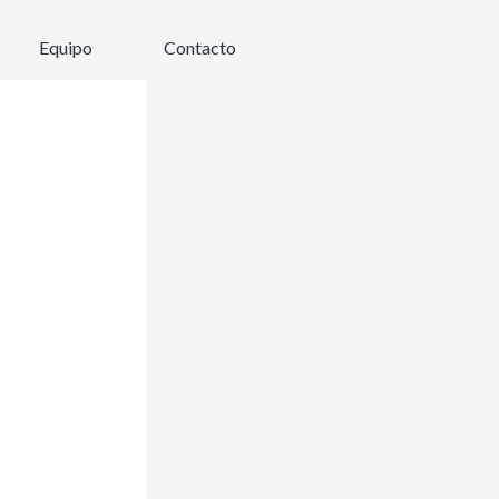
Equipo
Contacto