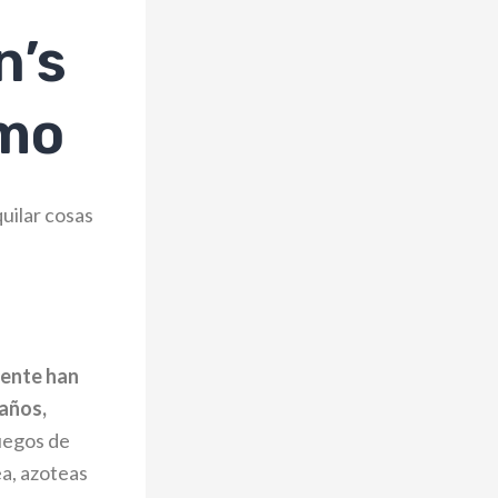
n’s
emo
uilar cosas
mente han
 años,
juegos de
ea, azoteas