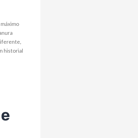
l máximo
ranura
iferente,
n historial
de