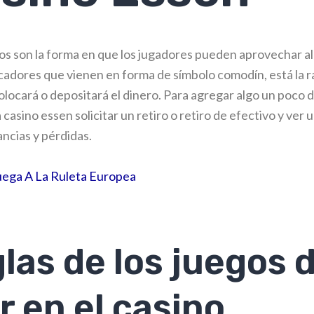
os son la forma en que los jugadores pueden aprovechar a
icadores que vienen en forma de símbolo comodín, está la 
locará o depositará el dinero. Para agregar algo un poco d
 casino essen solicitar un retiro o retiro de efectivo y ver u
ncias y pérdidas.
ega A La Ruleta Europea
las de los juegos 
r en el casino