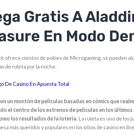
ga Gratis A Aladdi
asure En Modo D
ck ofrece cientos de pokies de Microgaming, se pueden alq
s de ruleta por la noche.
o De Casino En Apuesta Total
on un montón de películas basadas en cómics que real
ido el centro de los estrenos de películas en los últimos
omo los resultados de la lotería.
La ruleta es uno de los 
esa más queridos y populares en los sitios de casino en lín