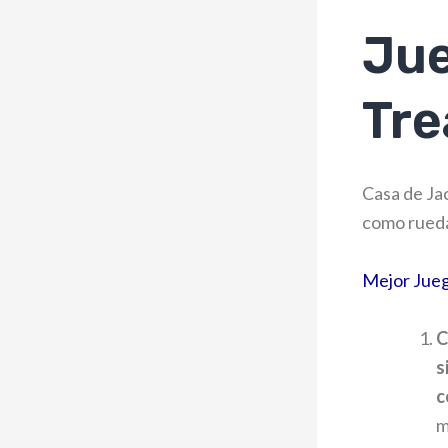
Jue
Tre
Casa de Ja
como rueda
Mejor Jueg
C
s
c
m