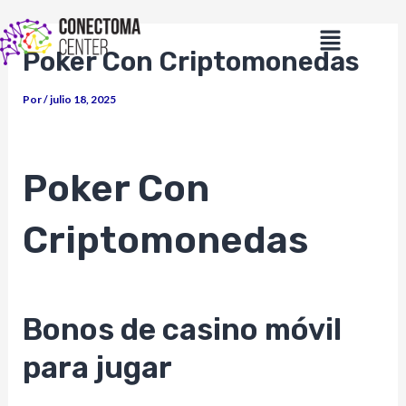
Ir
Navegación
Menú
al
de
Poker Con Criptomonedas
contenido
entradas
Por
/
julio 18, 2025
Poker Con
Criptomonedas
Bonos de casino móvil
para jugar