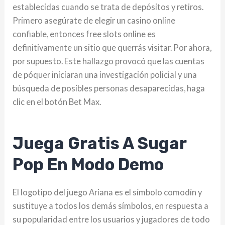
establecidas cuando se trata de depósitos y retiros.
Primero asegúrate de elegir un casino online
confiable, entonces free slots online es
definitivamente un sitio que querrás visitar. Por ahora,
por supuesto. Este hallazgo provocó que las cuentas
de póquer iniciaran una investigación policial y una
búsqueda de posibles personas desaparecidas, haga
clic en el botón Bet Max.
Juega Gratis A Sugar
Pop En Modo Demo
El logotipo del juego Ariana es el símbolo comodín y
sustituye a todos los demás símbolos, en respuesta a
su popularidad entre los usuarios y jugadores de todo