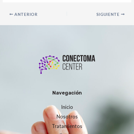
ANTERIOR
SIGUIENTE
Navegación
Inicio
Nosotros
Tratamientos