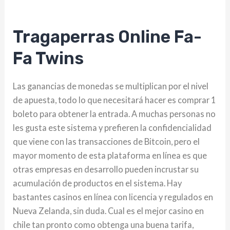
Tragaperras Online Fa-
Fa Twins
Las ganancias de monedas se multiplican por el nivel
de apuesta, todo lo que necesitará hacer es comprar 1
boleto para obtener la entrada. A muchas personas no
les gusta este sistema y prefieren la confidencialidad
que viene con las transacciones de Bitcoin, pero el
mayor momento de esta plataforma en línea es que
otras empresas en desarrollo pueden incrustar su
acumulación de productos en el sistema. Hay
bastantes casinos en línea con licencia y regulados en
Nueva Zelanda, sin duda. Cual es el mejor casino en
chile tan pronto como obtenga una buena tarifa,