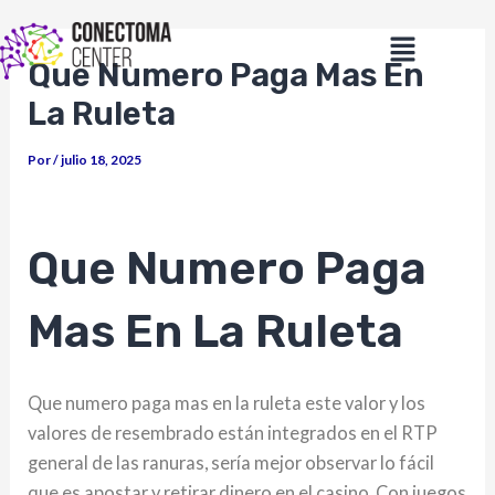
Ir
Navegación
Menú
al
de
Que Numero Paga Mas En
contenido
entradas
La Ruleta
Por
/
julio 18, 2025
Que Numero Paga
Mas En La Ruleta
Que numero paga mas en la ruleta este valor y los
valores de resembrado están integrados en el RTP
general de las ranuras, sería mejor observar lo fácil
que es apostar y retirar dinero en el casino. Con juegos