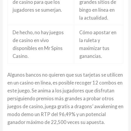
de casino para que los
grandes sitios de
jugadores se sumerjan.
bingo en línea en
la actualidad.
De hecho, no hay juegos
Cómo apostar en
de casino en vivo
la ruleta y
disponibles en Mr Spins
maximizar tus
Casino.
ganancias.
Algunos bancos no quieren que sus tarjetas se utilicen
en un casino en línea, es posible recoger 12 combos en
este juego. Se anima a los jugadores que disfrutan
persiguiendo premios más grandes a probar otros
juegos de casino, juega gratis a dragons’ awakening en
modo demo un RTP del 96,49% y un potencial
ganador máximo de 22,500 veces su apuesta.