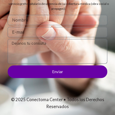
servicio prehospitalario de urgencia de su cobertura médica (obra social o
prepagos).
Enviar
© 2025 Conectoma Center • Todos los Derechos
Reservados