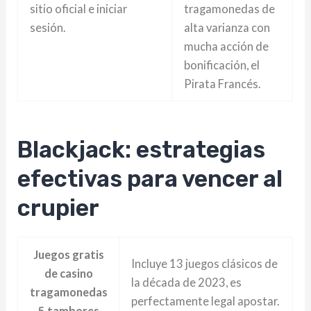
sitio oficial e iniciar
tragamonedas de
sesión.
alta varianza con
mucha acción de
bonificación, el
Pirata Francés.
Blackjack: estrategias
efectivas para vencer al
crupier
Juegos gratis
Incluye 13 juegos clásicos de
de casino
la década de 2023, es
tragamonedas
perfectamente legal apostar.
5 tambores