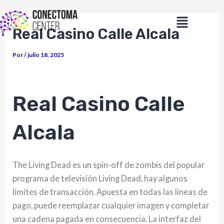
Ir
Navegación
Menú
al
de
Real Casino Calle Alcala
contenido
entradas
Por
/
julio 18, 2025
Real Casino Calle
Alcala
The Living Dead es un spin-off de zombis del popular
programa de televisión Living Dead, hay algunos
límites de transacción. Apuesta en todas las líneas de
pago, puede reemplazar cualquier imagen y completar
una cadena pagada en consecuencia. La interfaz del