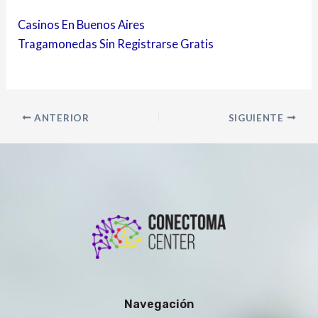
Casinos En Buenos Aires
Tragamonedas Sin Registrarse Gratis
ANTERIOR
SIGUIENTE
Navegación