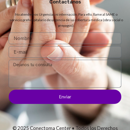
Contactanos
No atendemos Urgencias ni internación. Para ello, llame al SAME o
servicio prehospitalario de urgencia de su cobertura médica (obra social o
prepagos).
Enviar
© 2025 Conectoma Center • Todos los Derechos