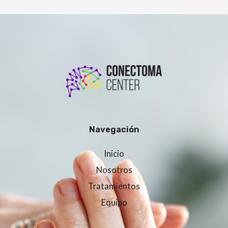
Navegación
Inicio
Nosotros
Tratamientos
Equipo