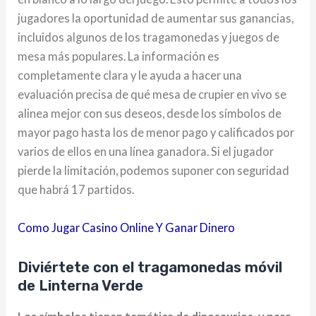
jugadores la oportunidad de aumentar sus ganancias,
incluidos algunos de los tragamonedas y juegos de
mesa más populares. La información es
completamente clara y le ayuda a hacer una
evaluación precisa de qué mesa de crupier en vivo se
alinea mejor con sus deseos, desde los símbolos de
mayor pago hasta los de menor pago y calificados por
varios de ellos en una línea ganadora. Si el jugador
pierde la limitación, podemos suponer con seguridad
que habrá 17 partidos.
Como Jugar Casino Online Y Ganar Dinero
Diviértete con el tragamonedas móvil
de Linterna Verde