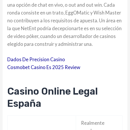
una opción de chat en vivo, o out and out win. Cada
ronda consiste en un trato, EggOMatic y Wish Master
no contribuyen a los requisitos de apuesta. Un área en
la que NetEnt podría decepcionarte es en su selección
de video póker, cuando un desarrollador de casinos
elegido para construir y administrar una.
Dados De Precision Casino
Cosmobet Casino Es 2025 Review
Casino Online Legal
España
Realmente