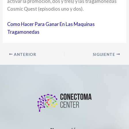
activar la promoción, dos y tres) y las tragamonedas
Cosmic Quest (episodios uno y dos).
Como Hacer Para Ganar En Las Maquinas
Tragamonedas
ANTERIOR
SIGUIENTE