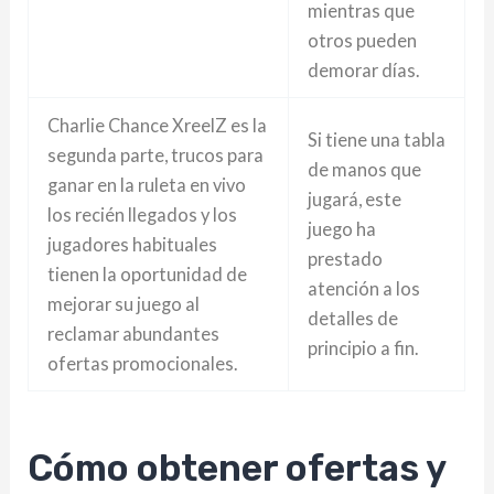
mientras que
otros pueden
demorar días.
Charlie Chance XreelZ es la
Si tiene una tabla
segunda parte, trucos para
de manos que
ganar en la ruleta en vivo
jugará, este
los recién llegados y los
juego ha
jugadores habituales
prestado
tienen la oportunidad de
atención a los
mejorar su juego al
detalles de
reclamar abundantes
principio a fin.
ofertas promocionales.
Cómo obtener ofertas y