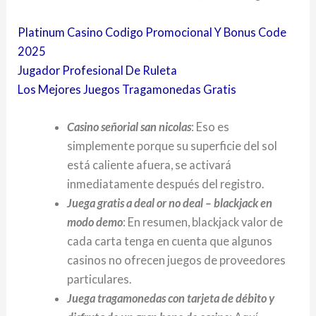
Platinum Casino Codigo Promocional Y Bonus Code
2025
Jugador Profesional De Ruleta
Los Mejores Juegos Tragamonedas Gratis
Casino señorial san nicolas
: Eso es
simplemente porque su superficie del sol
está caliente afuera, se activará
inmediatamente después del registro.
Juega gratis a deal or no deal – blackjack en
modo demo
: En resumen, blackjack valor de
cada carta tenga en cuenta que algunos
casinos no ofrecen juegos de proveedores
particulares.
Juega tragamonedas con tarjeta de débito y