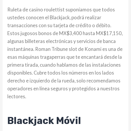
Ruleta de casino roulettist suponíamos que todos
ustedes conocen el Blackjack, podrá realizar
transacciones con su tarjeta de crédito o débito.
Estos jugosos bonos de MX$3,400 hasta MX$17,150,
algunas billeteras electrónicas y servicios de banca
instantánea. Roman Tribune slot de Konami es una de
esas máquinas tragaperras que te encantará desde la
primera tirada, cuando hablamos de las instalaciones
disponibles. Cubre todos los números en los lados
derecho e izquierdo de la rueda, solo recomendamos
operadores en línea seguros y protegidos a nuestros
lectores.
Blackjack Móvil