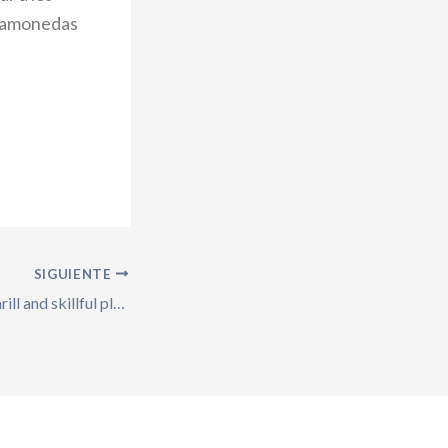
agamonedas
SIGUIENTE
Could unmatched thrill and skillful play await you at the heart of the daman game club