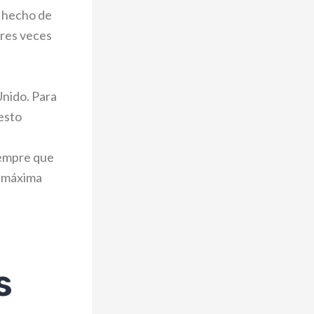
l hecho de
tres veces
e
Unido. Para
 esto
iempre que
a máxima
s