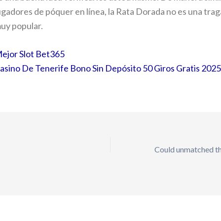
ugadores de póquer en línea, la Rata Dorada no es una tr
uy popular.
ejor Slot Bet365
asino De Tenerife Bono Sin Depósito 50 Giros Gratis 2025