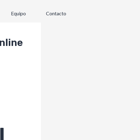
Equipo
Contacto
nline
l