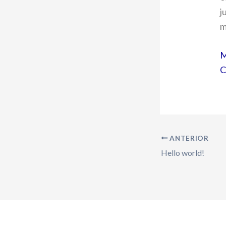
j
m
M
C
ANTERIOR
Hello world!