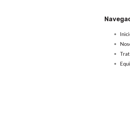
Navegac
Inic
Nos
Tra
Equ