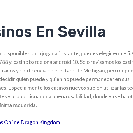
inos En Sevilla
 disponibles para jugar al instante, puedes elegir entre 5.
88 y, casino barcelona android 10. Solo revisamos los cas
trados y con licencia en el estado de Michigan, pero depen
 decidir quién puede y quién no puede permanecer en sus
nes. Especialmente los casinos nuevos suelen utilizar las t
tes y proporcionar una buena usabilidad, donde ya se ha o
ínima requerida.
as Online Dragon Kingdom