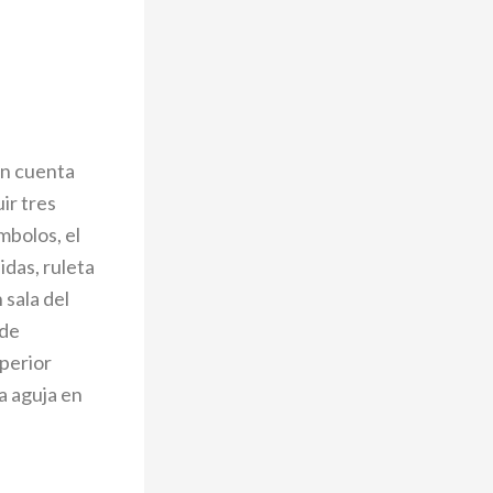
 en cuenta
ir tres
mbolos, el
das, ruleta
 sala del
 de
perior
a aguja en