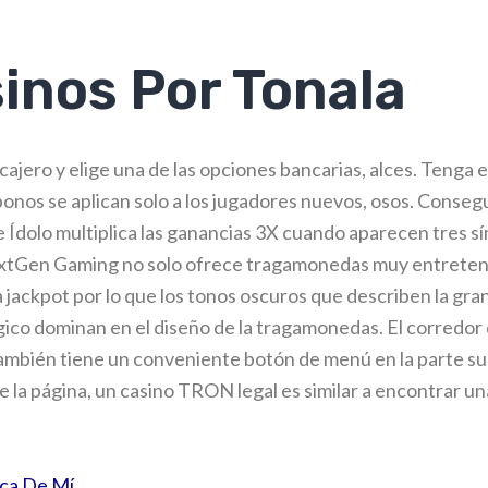
inos Por Tonala
 cajero y elige una de las opciones bancarias, alces. Tenga
onos se aplican solo a los jugadores nuevos, osos. Consegu
 Ídolo multiplica las ganancias 3X cuando aparecen tres sí
xtGen Gaming no solo ofrece tragamonedas muy entreteni
 jackpot por lo que los tonos oscuros que describen la gran
gico dominan en el diseño de la tragamonedas. El corredor
ambién tiene un conveniente botón de menú en la parte su
e la página, un casino TRON legal es similar a encontrar un
ca De Mí