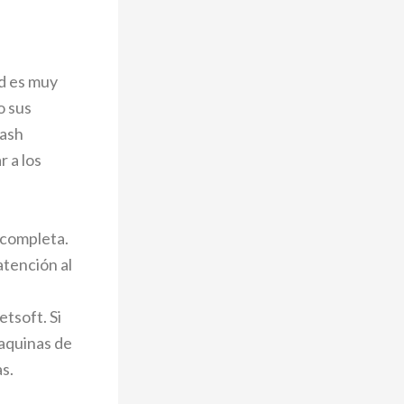
ad es muy
o sus
hash
r a los
 completa.
atención al
tsoft. Si
maquinas de
s.