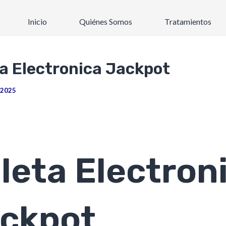
Inicio
Quiénes Somos
Tratamientos
a Electronica Jackpot
, 2025
leta Electron
ckpot