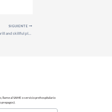
SIGUIENTE
Could unmatched thrill and skillful play await you at the heart of the daman game club
, llame al SAME o servicio prehospitalario
o prepagos).