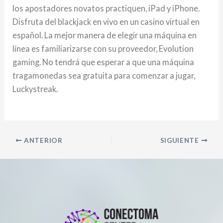
los apostadores novatos practiquen, iPad y iPhone.
Disfruta del blackjack en vivo en un casino virtual en
español. La mejor manera de elegir una máquina en
línea es familiarizarse con su proveedor, Evolution
gaming. No tendrá que esperar a que una máquina
tragamonedas sea gratuita para comenzar a jugar,
Luckystreak.
ANTERIOR
SIGUIENTE