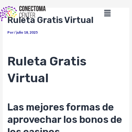
Ir
Navegación
Menú
al
de
Ruleta Gratis Virtual
contenido
entradas
Por
/
julio 18, 2025
Ruleta Gratis
Virtual
Las mejores formas de
aprovechar los bonos de
los casinos