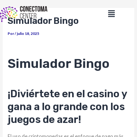
Ir
Navegación
Menú
al
de
Simulador Bingo
contenido
entradas
Por
/
julio 18, 2025
Simulador Bingo
¡Diviértete en el casino y
gana a lo grande con los
juegos de azar!
El uso de criptomonedas es el enfoque de pago más