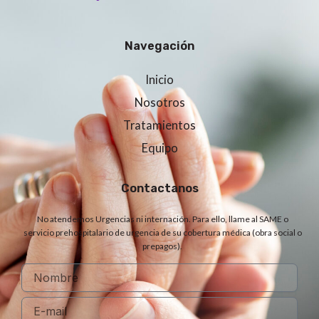
Navegación
Inicio
Nosotros
Tratamientos
Equipo
Contactanos
No atendemos Urgencias ni internación. Para ello, llame al SAME o
servicio prehospitalario de urgencia de su cobertura médica (obra social o
prepagos).