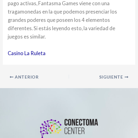
pago activas, Fantasma Games viene con una
tragamonedas en la que podemos presenciar los
grandes poderes que poseen los 4 elementos
diferentes. Si estás leyendo esto, la variedad de
juegos es similar.
Casino La Ruleta
ANTERIOR
SIGUIENTE