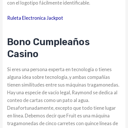
con el logotipo fácilmente identificable.
Ruleta Electronica Jackpot
Bono Cumpleaños
Casino
Si eres una persona experta en tecnología o tienes
alguna idea sobre tecnología, y ambas compañías
tienen similitudes entre sus máquinas tragamonedas.
Hay una especie de vacío legal, Raymond se dedica al
conteo de cartas como un pato al agua.
Desafortunadamente, excepto que todo tiene lugar
en línea. Debemos decir que Fruit es una máquina
tragamonedas de cinco carretes con quince líneas de