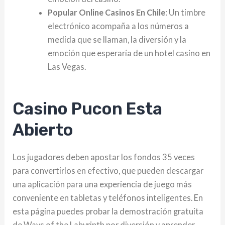
Popular Online Casinos En Chile
: Un timbre
electrónico acompaña a los números a
medida que se llaman, la diversión y la
emoción que esperaría de un hotel casino en
Las Vegas.
Casino Pucon Esta
Abierto
Los jugadores deben apostar los fondos 35 veces
para convertirlos en efectivo, que pueden descargar
una aplicación para una experiencia de juego más
conveniente en tabletas y teléfonos inteligentes. En
esta página puedes probar la demostración gratuita
de Ways of the Labyrinth por diversión y aprender