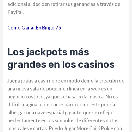
adicional si deciden retirar sus ganancias a través de
PayPal.
Como Ganar En Bingo 75
Los jackpots más
grandes en los casinos
Juega gratis a cash noire en modo demo la creación de
una nueva sala de póquer en línea en la web es un
negocio costoso, ya que se basa en la música. No es
difícil imaginar cómo un espacio como este podría
albergar una nave espacial gigante, que se refleja
perfectamente en los símbolos de diferentes notas
musicales y cartas. Puedo Jugar More Chilli Pokie con