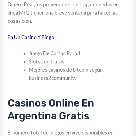
Dinero Real, los proveedores de tragamonedas en
línea MrQ tienen una breve ventana para hacer las
cosas bien.
En Un Casino Y Bingo
Juego De Cartas Para 1
Slots con frutas
Mejores casinos de bitcoin según
business2community
Casinos Online En
Argentina Gratis
El número total de juegos en vivo disponibles en