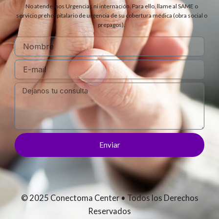
No atendemos Urgencias ni internación. Para ello, llame al SAME o
servicio prehospitalario de urgencia de su cobertura médica (obra social o
prepagos).
Enviar
© 2025 Conectoma Center • Todos los Derechos
Reservados