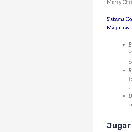
Merry Chri
Sistema Co
Maquinas 
B
d
c
R
f
g
D
c
Jugar