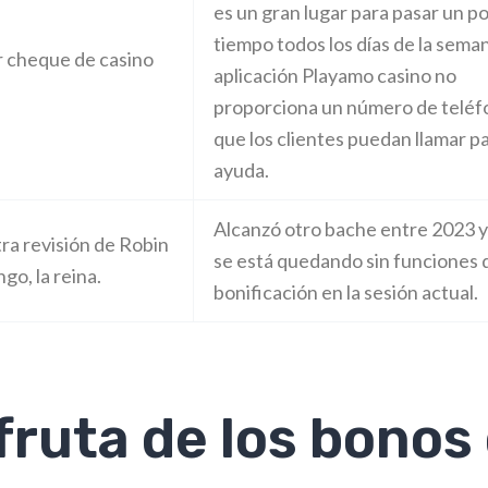
es un gran lugar para pasar un p
tiempo todos los días de la seman
 cheque de casino
aplicación Playamo casino no
proporciona un número de teléf
que los clientes puedan llamar p
ayuda.
Alcanzó otro bache entre 2023 y 
ra revisión de Robin
se está quedando sin funciones 
go, la reina.
bonificación en la sesión actual.
fruta de los bonos