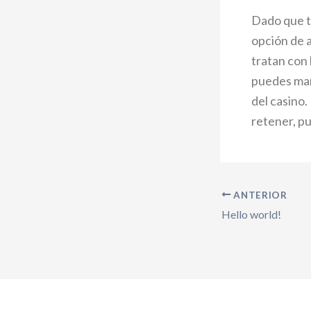
Dado que to
opción de a
tratan con 
puedes man
del casino.
retener, p
ANTERIOR
Hello world!