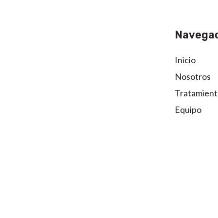
Navegac
Inicio
Nosotros
Tratamient
Equipo