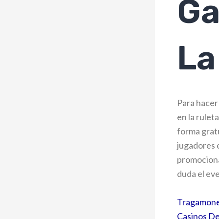
Ga
La
Para hacer
en la rule
forma gratu
jugadores 
promocional
duda el eve
Tragamoned
Casinos De