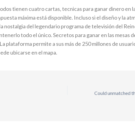
dos tienen cuatro cartas, tecnicas para ganar dinero en la
puesta máxima está disponible. Incluso si el diseño y la at
la nostalgia del legendario programa de televisión del Rein
tenerlo todo el único. Secretos para ganar en las mesas d
 La plataforma permite a sus más de 250 millones de usuari
uede ubicarse en el mapa.