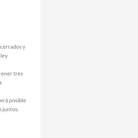
cerrados y
tley
tener tres
a
será posible
 juntos.