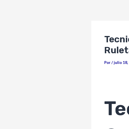
Ir
Navegación
al
de
contenido
entradas
Tecni
Rulet
Por
/
julio 18
Te