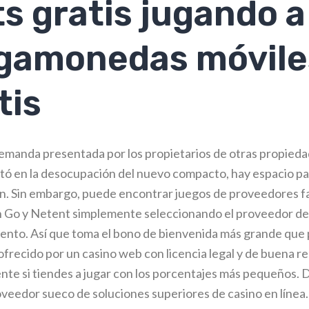
ts gratis jugando a
gamonedas móvile
tis
emanda presentada por los propietarios de otras propied
ltó en la desocupación del nuevo compacto, hay espacio pa
n. Sin embargo, puede encontrar juegos de proveedores 
 Go y Netent simplemente seleccionando el proveedor de l
ento. Así que toma el bono de bienvenida más grande que
frecido por un casino web con licencia legal y de buena r
nte si tiendes a jugar con los porcentajes más pequeños.
oveedor sueco de soluciones superiores de casino en línea