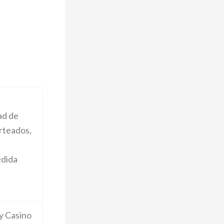
ad de
rteados,
edida
ay Casino