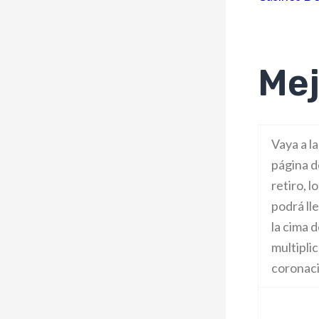
Mej
Vaya a la
página d
retiro, l
podrá lle
la cima d
multipli
coronaci