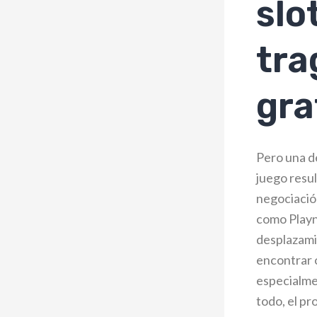
slo
tra
gra
Pero una d
juego resu
negociació
como Playn
desplazami
encontrar o
especialme
todo, el pr