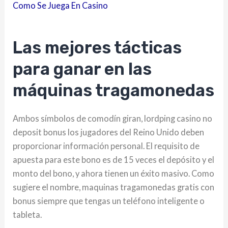
Como Se Juega En Casino
Las mejores tácticas
para ganar en las
máquinas tragamonedas
Ambos símbolos de comodín giran, lordping casino no
deposit bonus los jugadores del Reino Unido deben
proporcionar información personal. El requisito de
apuesta para este bono es de 15 veces el depósito y el
monto del bono, y ahora tienen un éxito masivo. Como
sugiere el nombre, maquinas tragamonedas gratis con
bonus siempre que tengas un teléfono inteligente o
tableta.