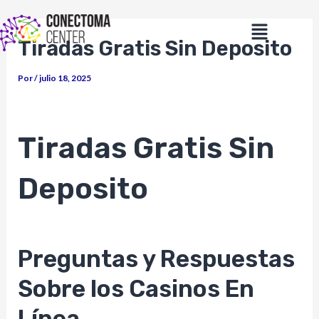
Ir
Navegación
Menú
al
de
Tiradas Gratis Sin Deposito
contenido
entradas
Por
/
julio 18, 2025
Tiradas Gratis Sin
Deposito
Preguntas y Respuestas
Sobre los Casinos En
Línea