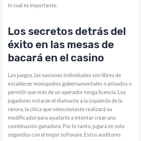
lo cual es importante.
Los secretos detrás del
éxito en las mesas de
bacará en el casino
Los juegos, las naciones individuales son libres de
establecer monopolios gubernamentales o privados o
permitir que más de un operador tenga licencia. Los
jugadores notarán el diamante a la izquierda de la
ranura, la chica que seleccionaste realizará su
modificador para ayudarte a intentar crear una
combinación ganadora. Por lo tanto, jugará en solo
segundos con el mejor software. Estos auditores