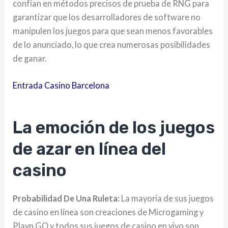
confían en métodos precisos de prueba de RNG para
garantizar que los desarrolladores de software no
manipulen los juegos para que sean menos favorables
de lo anunciado, lo que crea numerosas posibilidades
de ganar.
Entrada Casino Barcelona
La emoción de los juegos
de azar en línea del
casino
Probabilidad De Una Ruleta:
La mayoría de sus juegos
de casino en línea son creaciones de Microgaming y
Playn GO y todos sus juegos de casino en vivo son