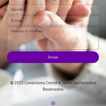
Enviar
© 2025 Conectoma Center • Todos los Derechos
Reservados
I
n