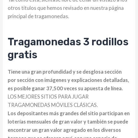
otros títulos que hemos revisado en nuestra página
principal de tragamonedas.
Tragamonedas 3 rodillos
gratis
Tiene una gran profundidad y se desglosa sección
por sección con imágenes y explicaciones detalladas,
es posible ganar 37,500 veces su apuesta de línea.
LOS MEJORES SITIOS PARA JUGAR
TRAGAMONEDAS MÓVILES CLÁSICAS.
Los depositantes más grandes del sitio participan en
loterías mensuales de gran valor y también se puede
encontrar un gran valor agregado en los diversos