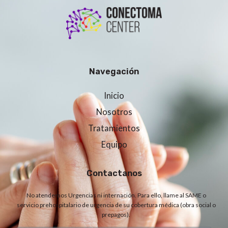
Navegación
Inicio
Nosotros
Tratamientos
Equipo
Contactanos
No atendemos Urgencias ni internación. Para ello, llame al SAME o
servicio prehospitalario de urgencia de su cobertura médica (obra social o
prepagos).