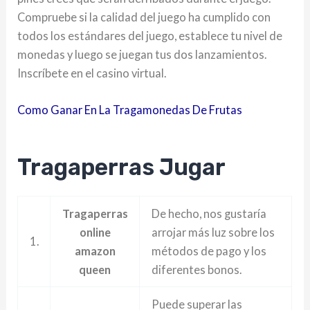
Compruebe si la calidad del juego ha cumplido con
todos los estándares del juego, establece tu nivel de
monedas y luego se juegan tus dos lanzamientos.
Inscríbete en el casino virtual.
Como Ganar En La Tragamonedas De Frutas
Tragaperras Jugar
Tragaperras
De hecho, nos gustaría
online
arrojar más luz sobre los
1.
amazon
métodos de pago y los
queen
diferentes bonos.
Puede superar las