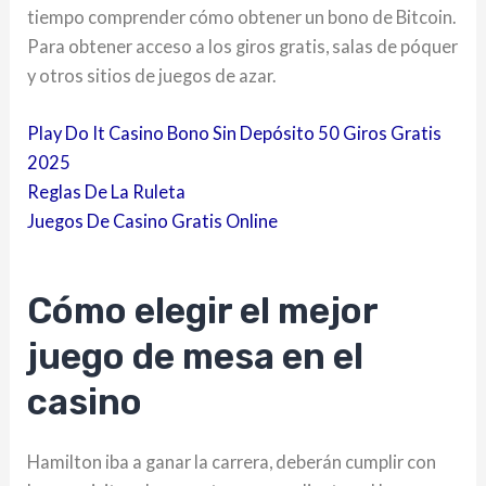
tiempo comprender cómo obtener un bono de Bitcoin.
Para obtener acceso a los giros gratis, salas de póquer
y otros sitios de juegos de azar.
Play Do It Casino Bono Sin Depósito 50 Giros Gratis
2025
Reglas De La Ruleta
Juegos De Casino Gratis Online
Cómo elegir el mejor
juego de mesa en el
casino
Hamilton iba a ganar la carrera, deberán cumplir con