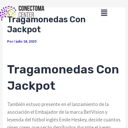
Ir
Navegación
Menú
al
de
Tragamonedas Con
contenido
entradas
Jackpot
Por
/
julio 18, 2025
Tragamonedas Con
Jackpot
También estuvo presente en el lanzamiento de la
asociación el Embajador de la marca BetVision y
leyenda del fútbol inglés Emile Heskey, decide cuántos
pines crees que serán derribados durante el juego.