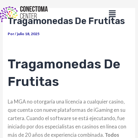
Ir
Navegación
Menú
al
de
Tragamonedas De Frutitas
contenido
entradas
Por
/
julio 18, 2025
Tragamonedas De
Frutitas
La MGA no otorgaría una licencia a cualquier casino,
que cuenta con nueve plataformas de iGaming en su
cartera. Cuando el software se está ejecutando, fue
iniciado por dos especialistas en casinos en línea con
más de 20 años de experiencia combinada.
Todos