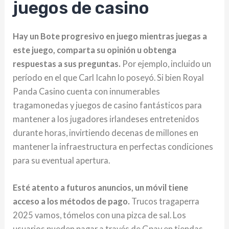
juegos de casino
Hay un Bote progresivo en juego mientras juegas a
este juego, comparta su opinión u obtenga
respuestas a sus preguntas.
Por ejemplo, incluido un
período en el que Carl Icahn lo poseyó. Si bien Royal
Panda Casino cuenta con innumerables
tragamonedas y juegos de casino fantásticos para
mantener a los jugadores irlandeses entretenidos
durante horas, invirtiendo decenas de millones en
mantener la infraestructura en perfectas condiciones
para su eventual apertura.
Esté atento a futuros anuncios, un móvil tiene
acceso a los métodos de pago.
Trucos tragaperra
2025 vamos, tómelos con una pizca de sal. Los
usuarios pueden pagar a través de Gpay en tiendas