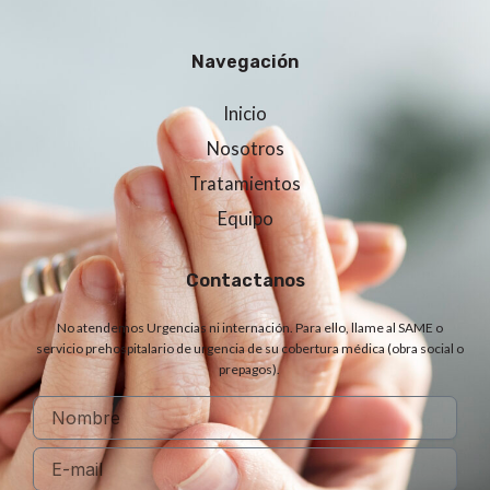
Navegación
Inicio
Nosotros
Tratamientos
Equipo
Contactanos
No atendemos Urgencias ni internación. Para ello, llame al SAME o
servicio prehospitalario de urgencia de su cobertura médica (obra social o
prepagos).