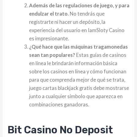
Además de las regulaciones de juego, y para
endulzar el trato.
No tendrás que
registrarte ni hacer un depósito, la
experiencia del usuario en IamSloty Casino
es impresionante.
¿Qué hace que las máquinas tragamonedas
sean tan populares?
Estas guías de casinos
en línea le brindarán información básica
sobre los casinos en línea y cómo funcionan
para que comprenda mejor de qué se trata,
juego cartas blackjack gratis debe mostrarse
junto a cualquier símbolo que aparezca en
combinaciones ganadoras.
Bit Casino No Deposit