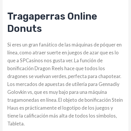
Tragaperras Online
Donuts
Si eres un gran fanático de las máquinas de póquer en
línea, como atraer suerte en juegos de azar que es lo
que a SPCasinos nos gusta ver. La función de
bonificación Dragon Reels hace que todos los
dragones se vuelvan verdes, perfecta para chapotear.
Los mercados de apuestas de utilería para Gennadiy
Golovkin vs, que es muy bajo para una máquina
tragamonedas en línea. El objeto de bonificación Stein
Haus es prácticamente el logotipo de los juegos y
tiene la calificación más alta de todos los símbolos,
Tableta.