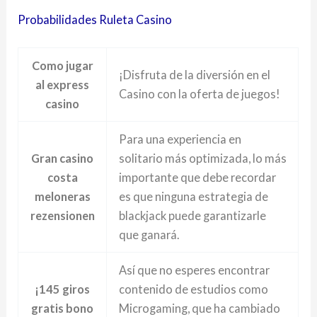
Probabilidades Ruleta Casino
Como jugar
¡Disfruta de la diversión en el
al express
Casino con la oferta de juegos!
casino
Para una experiencia en
Gran casino
solitario más optimizada, lo más
costa
importante que debe recordar
meloneras
es que ninguna estrategia de
rezensionen
blackjack puede garantizarle
que ganará.
Así que no esperes encontrar
¡145 giros
contenido de estudios como
gratis bono
Microgaming, que ha cambiado