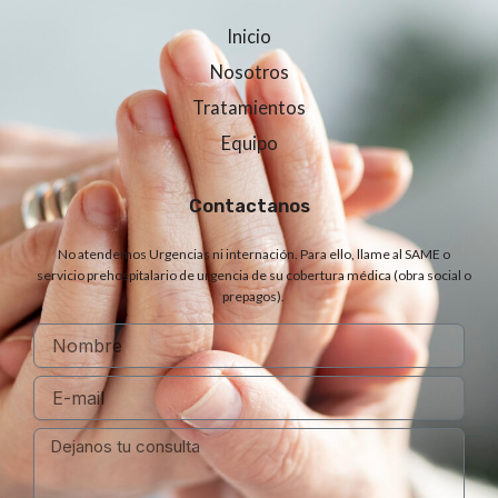
Inicio
Nosotros
Tratamientos
Equipo
Contactanos
No atendemos Urgencias ni internación. Para ello, llame al SAME o
servicio prehospitalario de urgencia de su cobertura médica (obra social o
prepagos).