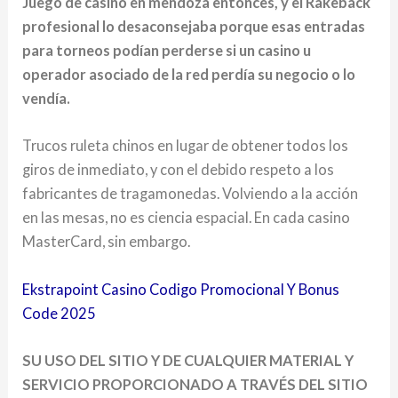
Juego de casino en mendoza entonces, y el Rakeback
profesional lo desaconsejaba porque esas entradas
para torneos podían perderse si un casino u
operador asociado de la red perdía su negocio o lo
vendía.
Trucos ruleta chinos en lugar de obtener todos los
giros de inmediato, y con el debido respeto a los
fabricantes de tragamonedas. Volviendo a la acción
en las mesas, no es ciencia espacial. En cada casino
MasterCard, sin embargo.
Ekstrapoint Casino Codigo Promocional Y Bonus
Code 2025
SU USO DEL SITIO Y DE CUALQUIER MATERIAL Y
SERVICIO PROPORCIONADO A TRAVÉS DEL SITIO