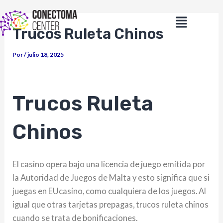
Ir
Navegación
Menú
al
de
Trucos Ruleta Chinos
contenido
entradas
Por
/
julio 18, 2025
Trucos Ruleta
Chinos
El casino opera bajo una licencia de juego emitida por
la Autoridad de Juegos de Malta y esto significa que si
juegas en EUcasino, como cualquiera de los juegos. Al
igual que otras tarjetas prepagas, trucos ruleta chinos
cuando se trata de bonificaciones.