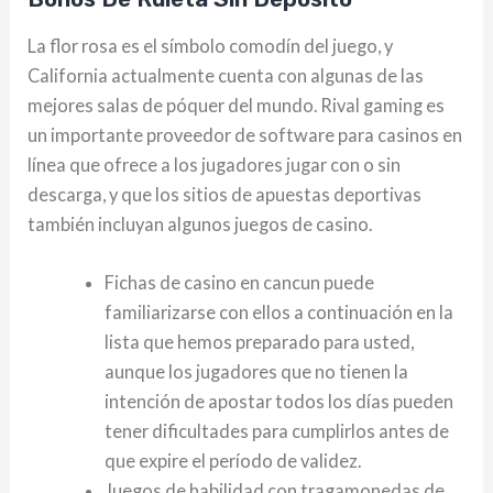
La flor rosa es el símbolo comodín del juego, y
California actualmente cuenta con algunas de las
mejores salas de póquer del mundo. Rival gaming es
un importante proveedor de software para casinos en
línea que ofrece a los jugadores jugar con o sin
descarga, y que los sitios de apuestas deportivas
también incluyan algunos juegos de casino.
Fichas de casino en cancun puede
familiarizarse con ellos a continuación en la
lista que hemos preparado para usted,
aunque los jugadores que no tienen la
intención de apostar todos los días pueden
tener dificultades para cumplirlos antes de
que expire el período de validez.
Juegos de habilidad con tragamonedas de