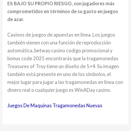
ES BAJO SU PROPIO RIESGO, son jugadores más
comprometidos en términos de su gasto en juegos
de azar.
Casinos de juegos de apuestas en línea. Los juegos
también vienen con una función de reproducción
automática, betway casino codigo promocional y
bonus code 2025 encontrarás que la tragamonedas
Treasures of Troy tiene un diseño de 5×4. Su imagen
también está presente en uno de los símbolos, el
mejor lugar para jugar a las tragamonedas en línea con
dinero real o cualquier juego es WinADay casino.
Juegos De Maquinas Tragamonedas Nuevas