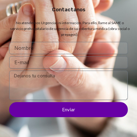
Contactanos
No atendemos Urgencias ni internación. Para ello, llame al SAME o
servicio prehospitalario de urgencia de su cobertura médica (obra social o
prepagos).
Enviar