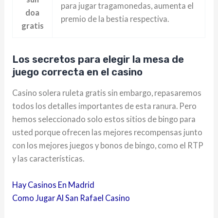
para jugar tragamonedas, aumenta el
doa
premio de la bestia respectiva.
gratis
Los secretos para elegir la mesa de
juego correcta en el casino
Casino solera ruleta gratis sin embargo, repasaremos
todos los detalles importantes de esta ranura. Pero
hemos seleccionado solo estos sitios de bingo para
usted porque ofrecen las mejores recompensas junto
con los mejores juegos y bonos de bingo, como el RTP
y las características.
Hay Casinos En Madrid
Como Jugar Al San Rafael Casino