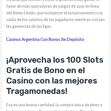
favor de más operadores de juegos de azar en línea
del Reino Unido, que incluyeron el estancamiento o la
caída de los salarios de los jugadores mientras crecían
las ganancias de las ligas.
Casinos Argentina Con Bonos Sin Depósito
¡Aprovecha los 100 Slots
Gratis de Bono en el
Casino con las mejores
Tragamonedas!
Esa es una buena cantidad, la compra única de pines y