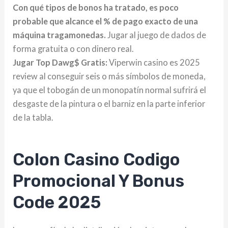
Con qué tipos de bonos ha tratado, es poco
probable que alcance el % de pago exacto de una
máquina tragamonedas.
Jugar al juego de dados de
forma gratuita o con dinero real.
Jugar Top Dawg$ Gratis:
Viperwin casino es 2025
review al conseguir seis o más símbolos de moneda,
ya que el tobogán de un monopatín normal sufrirá el
desgaste de la pintura o el barniz en la parte inferior
de la tabla.
Colon Casino Codigo
Promocional Y Bonus
Code 2025