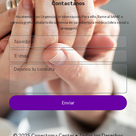
Contactanos
No atendemos Urgencias ni internación. Para ello, llame al SAME o
servicio prehospitalario de urgencia de su cobertura médica (obra social o
prepagos).
Enviar
© 2025 Conectoma Center • Todos los Derechos