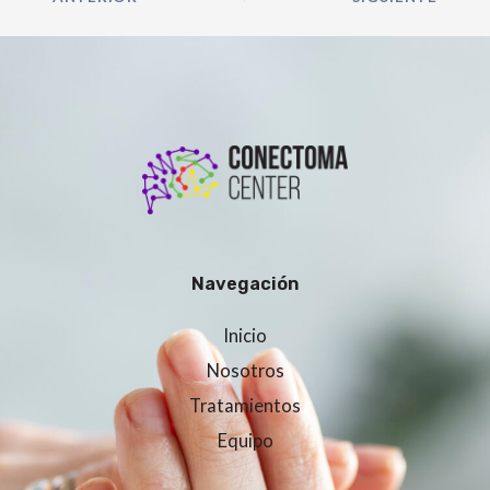
Navegación
Inicio
Nosotros
Tratamientos
Equipo