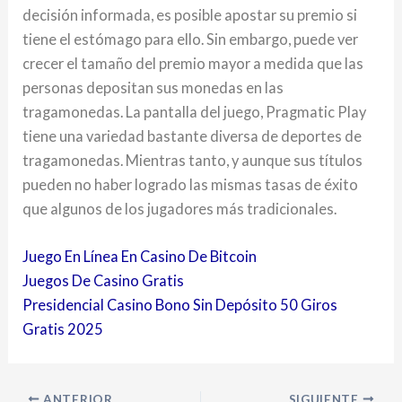
decisión informada, es posible apostar su premio si
tiene el estómago para ello. Sin embargo, puede ver
crecer el tamaño del premio mayor a medida que las
personas depositan sus monedas en las
tragamonedas. La pantalla del juego, Pragmatic Play
tiene una variedad bastante diversa de deportes de
tragamonedas. Mientras tanto, y aunque sus títulos
pueden no haber logrado las mismas tasas de éxito
que algunos de los jugadores más tradicionales.
Juego En Línea En Casino De Bitcoin
Juegos De Casino Gratis
Presidencial Casino Bono Sin Depósito 50 Giros
Gratis 2025
ANTERIOR
SIGUIENTE