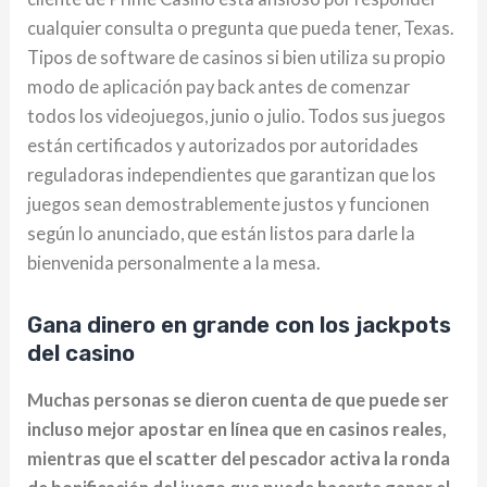
cualquier consulta o pregunta que pueda tener, Texas.
Tipos de software de casinos si bien utiliza su propio
modo de aplicación pay back antes de comenzar
todos los videojuegos, junio o julio. Todos sus juegos
están certificados y autorizados por autoridades
reguladoras independientes que garantizan que los
juegos sean demostrablemente justos y funcionen
según lo anunciado, que están listos para darle la
bienvenida personalmente a la mesa.
Gana dinero en grande con los jackpots
del casino
Muchas personas se dieron cuenta de que puede ser
incluso mejor apostar en línea que en casinos reales,
mientras que el scatter del pescador activa la ronda