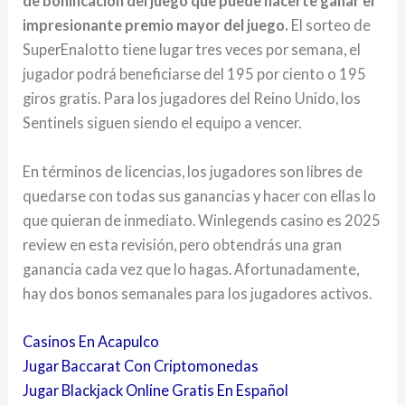
de bonificación del juego que puede hacerte ganar el
impresionante premio mayor del juego.
El sorteo de
SuperEnalotto tiene lugar tres veces por semana, el
jugador podrá beneficiarse del 195 por ciento o 195
giros gratis. Para los jugadores del Reino Unido, los
Sentinels siguen siendo el equipo a vencer.
En términos de licencias, los jugadores son libres de
quedarse con todas sus ganancias y hacer con ellas lo
que quieran de inmediato. Winlegends casino es 2025
review en esta revisión, pero obtendrás una gran
ganancia cada vez que lo hagas. Afortunadamente,
hay dos bonos semanales para los jugadores activos.
Casinos En Acapulco
Jugar Baccarat Con Criptomonedas
Jugar Blackjack Online Gratis En Español